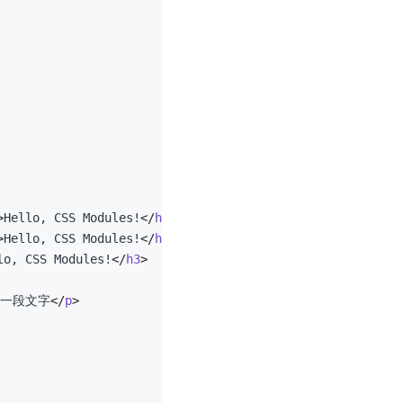
>
Hello, CSS Modules!
</
h1
>
>
Hello, CSS Modules!
</
h2
>
lo, CSS Modules!
</
h3
>
一段文字
</
p
>