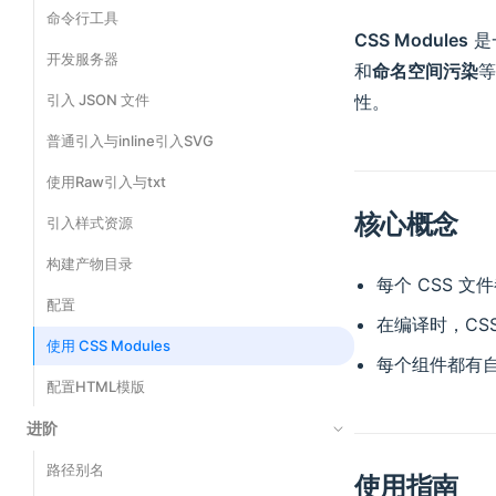
命令行工具
CSS Modules
是
开发服务器
和
命名空间污染
等
引入 JSON 文件
性。
普通引入与inline引入SVG
使用Raw引入与txt
核心概念
引入样式资源
构建产物目录
每个 CSS 
配置
在编译时，CSS
使用 CSS Modules
每个组件都有
配置HTML模版
进阶
路径别名
使用指南