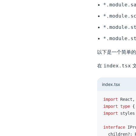
*.module.s
*.module.s
*.module.s
*.module.s
以下是一个简单的
在
文
index.tsx
index.tsx
import
 React
,
import
type
{
import
 styles
interface
IPr
  children
?
:
 