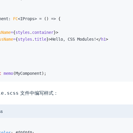
nent
:
FC
<
IProps
>
=
(
)
=>
{
sName
=
{
styles
.
container
}
>
ssName
=
{
styles
.
title
}
>
Hello, CSS Modules!
</
h1
>
t
memo
(
MyComponent
)
;
文件中编写样式：
le.scss
ss
color
:
 #f0f0f0
;