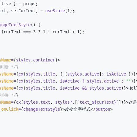
ctive 
}
=
 props
;
ext
,
 setCurText
]
=
useState
(
1
)
;
angeTextStyle
(
)
{
t
(
curText 
===
3
?
1
:
 curText 
+
1
)
;
sName
=
{
styles
.
container
}
>
判断 */
}
ssName
=
{
cx
(
styles
.
title
,
{
[
styles
.
active
]
:
 isActive 
}
)
}
ssName
=
{
cx
(
styles
.
title
,
 isActive 
?
 styles
.
active 
:
""
)
}
ssName
=
{
cx
(
styles
.
title
,
 isActive 
&&
 styles
.
active
)
}
>
Hel
拼接 */
}
sName
=
{
cx
(
styles
.
text
,
 styles
?.
[
`
text_
${
curText
}
`
]
)
}
>
这是
onClick
=
{
changeTextStyle
}
>
改变文字样式
</
button
>