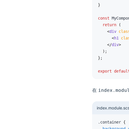
}
const
 MyCompo
return
(
<
div
clas
<
h1
cla
</
div
>
)
;
}
;
export
defaul
在
index.modu
index.module.sc
.container 
{
background-