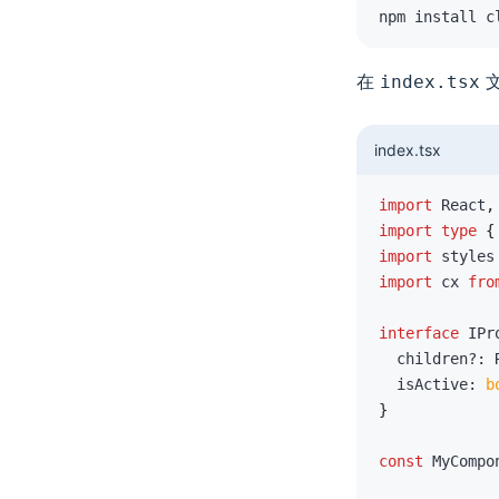
npm install c
在
文
index.tsx
index.tsx
import
 React
,
import
type
{
import
 styles
import
 cx 
fro
interface
IPr
  children
?
:
 
  isActive
:
b
}
const
 MyCompo