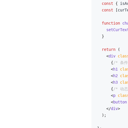
const
{
 isA
const
[
curT
function
ch
setCurTex
}
return
(
<
div
clas
{
/* 条件
<
h1
cla
<
h2
cla
<
h3
cla
{
/* 动态
<
p
clas
<
button
</
div
>
)
;