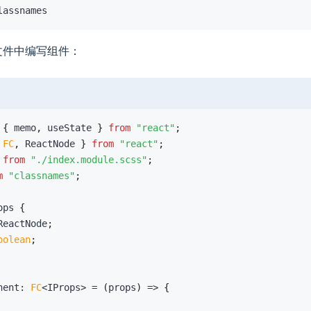
lassnames
件中编写组件：
{
 memo
,
 useState 
}
from
"react"
;
FC
,
 ReactNode 
}
from
"react"
;
 
from
"./index.module.scss"
;
m
"classnames"
;
ops
{
ReactNode
;
oolean
;
nent
:
FC
<
IProps
>
=
(
props
)
=>
{