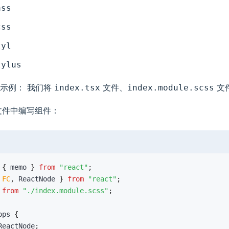
ass
css
tyl
tylus
示例： 我们将
文件、
文
index.tsx
index.module.scss
件中编写组件：
{
 memo 
}
from
"react"
;
FC
,
 ReactNode 
}
from
"react"
;
 
from
"./index.module.scss"
;
ops
{
ReactNode
;