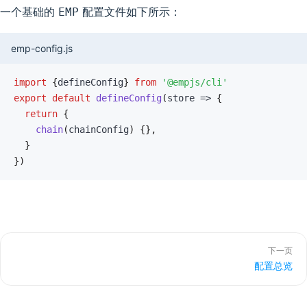
一个基础的
配置文件如下所示：
EMP
emp-config.js
import
{
defineConfig
}
from
'@empjs/cli'
export
default
defineConfig
(
store 
=>
{
return
{
chain
(
chainConfig
)
{
}
,
}
}
)
下一页
配置总览